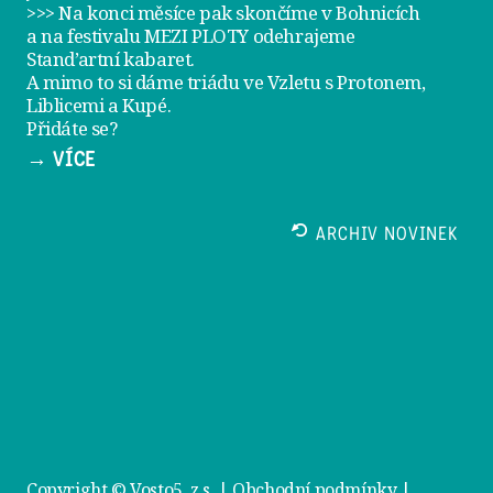
>>> Na konci měsíce pak skončíme v Bohnicích
a na festivalu
MEZI PLOTY
odehrajeme
Stand’artní kabaret
.
A mimo to si dáme
triádu ve Vzletu
s Protonem,
Liblicemi a Kupé.
Přidáte se?
→ VÍCE
ARCHIV NOVINEK
Copyright © Vosto5, z.s. |
Obchodní podmínky
|