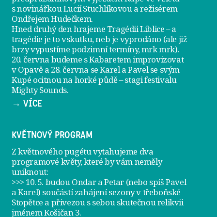
s novinářkou Lucií Stuchlíkovou a režisérem
Ondřejem Hudečkem.
Hned druhý den hrajeme
Tragédii Liblice
– a
tragédie je to vskutku, neb je vyprodáno (ale již
brzy vypustíme podzimní termíny, mrk mrk).
20. června
budeme s Kabaretem improvizovat
v Opavě a
28. června
se Karel a Pavel se svým
Kupé ocitnou na horké půdě – stagi festivalu
Mighty Sounds.
→ VÍCE
KVĚTNOVÝ PROGRAM
Z květnového pugétu vytahujeme dva
programové květy, které by vám neměly
uniknout:
>>> 10. 5. budou Ondar a Petar (nebo spíš Pavel
a Karel) součástí zahájení sezony v
třeboňské
Stopětce
a přivezou s sebou skutečnou relikvii
jménem
Košičan 3
.