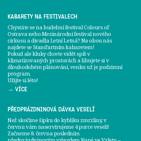
KABARETY NA FESTIVALECH
Chystáte se na hudební festival Colours of
Ostrava nebo Mezinárodní festival nového
cirkusu a divadla Letní Letná? Na obou nás
najdete se
Stand’artním kabaretem
!
Pokud ale kluky chcete vidět spíš v
klimatizovaných prostorách a libujete si v
dlouhodobém plánování, venku už je
podzimní
program
.
Užijte si léto!
→ VÍCE
PŘEDPRÁZDNINOVÁ DÁVKA VESELÍ
Než skočíme šipku do kyblíku zmrzliny, v
červnu vám naservírujeme
4 porce veselí
!
Začneme 8. června posledním
předprázdninovým výjezdem
Kupé ve Vzletu
–