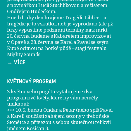
s novinářkou Lucií Stuchlíkovou a režisérem
Ondřejem Hudečkem.
Hned druhý den hrajeme
Tragédii Liblice
– a
tragédie je to vskutku, neb je vyprodáno (ale již
brzy vypustíme podzimní termíny, mrk mrk).
20. června
budeme s Kabaretem improvizovat
v Opavě a
28. června
se Karel a Pavel se svým
Kupé ocitnou na horké půdě – stagi festivalu
Mighty Sounds.
→ VÍCE
KVĚTNOVÝ PROGRAM
Z květnového pugétu vytahujeme dva
programové květy, které by vám neměly
uniknout:
>>> 10. 5. budou Ondar a Petar (nebo spíš Pavel
a Karel) součástí zahájení sezony v
třeboňské
Stopětce
a přivezou s sebou skutečnou relikvii
jménem
Košičan 3
.