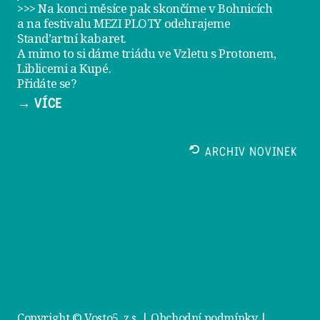
>>> Na konci měsíce pak skončíme v Bohnicích
a na festivalu
MEZI PLOTY
odehrajeme
Stand’artní kabaret
.
A mimo to si dáme
triádu ve Vzletu
s Protonem,
Liblicemi a Kupé.
Přidáte se?
→ VÍCE
ARCHIV NOVINEK
Copyright © Vosto5, z.s. |
Obchodní podmínky
|