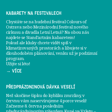
KABARETY NA FESTIVALECH
Chystáte se na hudební festival Colours of
Ostrava nebo Mezinárodní festival nového
cirkusu a divadla Letní Letná? Na obou nás
najdete se
Stand’artním kabaretem
!
Pokud ale kluky chcete vidět spíš v
klimatizovaných prostorách a libujete si v
dlouhodobém plánování, venku už je
podzimní
program
.
Užijte si léto!
→ VÍCE
PŘEDPRÁZDNINOVÁ DÁVKA VESELÍ
Než skočíme šipku do kyblíku zmrzliny, v
červnu vám naservírujeme
4 porce veselí
!
Začneme 8. června posledním
předprázdninovým výjezdem
Kupé ve Vzletu
–