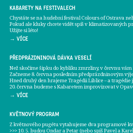
KABARETY NA FESTIVALECH
Chystáte se na hudební festival Colours of Ostrava ne
Pokud ale kluky chcete vidět spíš v klimatizovaných p
Užijte si léto!
→ VÍCE
PŘEDPRÁZDNINOVÁ DÁVKA VESELÍ
Než skočíme šipku do kyblíku zmrzliny, v červnu vá
Začneme 8. června posledním předprázdninovým vý
Hned druhý den hrajeme
Tragédii Liblice
– a tragédie 
20. června
budeme s Kabaretem improvizovat v Opav
→ VÍCE
KVĚTNOVÝ PROGRAM
Z květnového pugétu vytahujeme dva programové kvě
>>> 10. 5. budou Ondar a Petar (nebo spíš Pavel a Kare