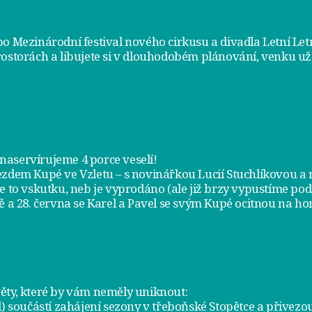
bo Mezinárodní festival nového cirkusu a divadla Letní Le
rostorách a libujete si v dlouhodobém plánování, venku už
m naservírujeme
4 porce veselí
!
jezdem
Kupé ve Vzletu
– s novinářkou Lucií Stuchlíkovou 
je to vskutku, neb je vyprodáno (ale již brzy vypustíme po
ě a
28. června
se Karel a Pavel se svým Kupé ocitnou na hor
ty, které by vám neměly uniknout:
l) součástí zahájení sezony v
třeboňské Stopětce
a přivezou