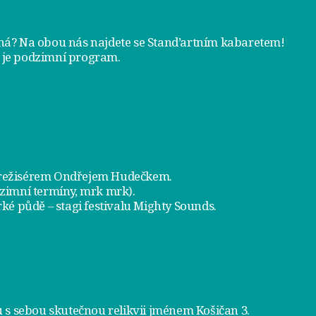
tná? Na obou nás najdete se
Stand’artním kabaretem
!
 je
podzimní program
.
a režisérem Ondřejem Hudečkem.
dzimní termíny, mrk mrk).
ké půdě – stagi festivalu Mighty Sounds.
 s sebou skutečnou relikvii jménem
Košičan 3
.