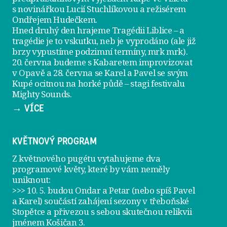
s novinářkou Lucií Stuchlíkovou a režisérem
Ondřejem Hudečkem.
Hned druhý den hrajeme
Tragédii Liblice
– a
tragédie je to vskutku, neb je vyprodáno (ale již
brzy vypustíme podzimní termíny, mrk mrk).
20. června
budeme s Kabaretem improvizovat
v Opavě a
28. června
se Karel a Pavel se svým
Kupé ocitnou na horké půdě – stagi festivalu
Mighty Sounds.
→ VÍCE
KVĚTNOVÝ PROGRAM
Z květnového pugétu vytahujeme dva
programové květy, které by vám neměly
uniknout:
>>> 10. 5. budou Ondar a Petar (nebo spíš Pavel
a Karel) součástí zahájení sezony v
třeboňské
Stopětce
a přivezou s sebou skutečnou relikvii
jménem
Košičan 3
.