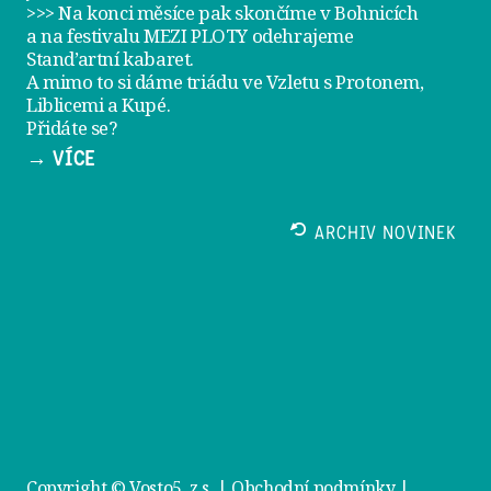
>>> Na konci měsíce pak skončíme v Bohnicích
a na festivalu
MEZI PLOTY
odehrajeme
Stand’artní kabaret
.
A mimo to si dáme
triádu ve Vzletu
s Protonem,
Liblicemi a Kupé.
Přidáte se?
→ VÍCE
ARCHIV NOVINEK
Copyright © Vosto5, z.s. |
Obchodní podmínky
|