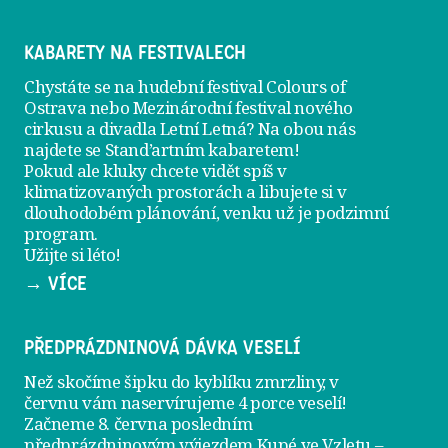
KABARETY NA FESTIVALECH
Chystáte se na hudební festival Colours of
Ostrava nebo Mezinárodní festival nového
cirkusu a divadla Letní Letná? Na obou nás
najdete se
Stand’artním kabaretem
!
Pokud ale kluky chcete vidět spíš v
klimatizovaných prostorách a libujete si v
dlouhodobém plánování, venku už je
podzimní
program
.
Užijte si léto!
→ VÍCE
PŘEDPRÁZDNINOVÁ DÁVKA VESELÍ
Než skočíme šipku do kyblíku zmrzliny, v
červnu vám naservírujeme
4 porce veselí
!
Začneme 8. června posledním
předprázdninovým výjezdem
Kupé ve Vzletu
–