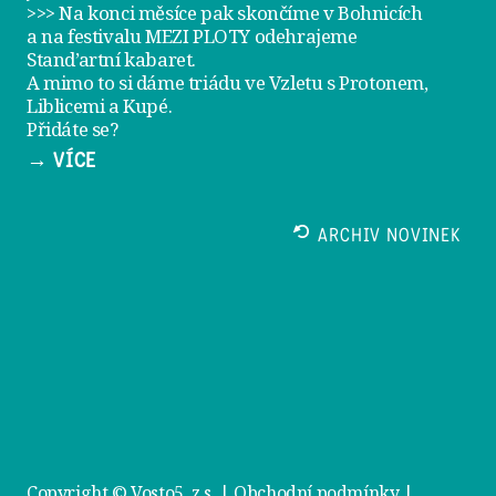
>>> Na konci měsíce pak skončíme v Bohnicích
a na festivalu
MEZI PLOTY
odehrajeme
Stand’artní kabaret
.
A mimo to si dáme
triádu ve Vzletu
s Protonem,
Liblicemi a Kupé.
Přidáte se?
→ VÍCE
ARCHIV NOVINEK
Copyright © Vosto5, z.s. |
Obchodní podmínky
|