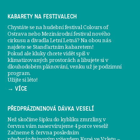
KABARETY NA FESTIVALECH
Chystáte se na hudební festival Colours of
Ostrava nebo Mezinárodní festival nového
cirkusu a divadla Letní Letná? Na obou nás
najdete se
Stand’artním kabaretem
!
Pokud ale kluky chcete vidět spíš v
klimatizovaných prostorách a libujete si v
dlouhodobém plánování, venku už je
podzimní
program
.
Užijte si léto!
→ VÍCE
PŘEDPRÁZDNINOVÁ DÁVKA VESELÍ
Než skočíme šipku do kyblíku zmrzliny, v
červnu vám naservírujeme
4 porce veselí
!
Začneme 8. června posledním
předprázdninovým výjezdem
Kupé ve Vzletu
–