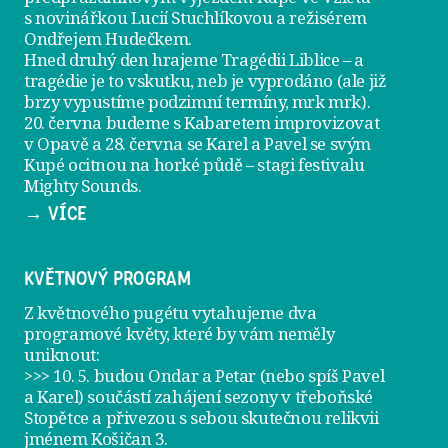
s novinářkou Lucií Stuchlíkovou a režisérem
Ondřejem Hudečkem.
Hned druhý den hrajeme
Tragédii Liblice
– a
tragédie je to vskutku, neb je vyprodáno (ale již
brzy vypustíme podzimní termíny, mrk mrk).
20. června
budeme s Kabaretem improvizovat
v Opavě a
28. června
se Karel a Pavel se svým
Kupé ocitnou na horké půdě – stagi festivalu
Mighty Sounds.
→ VÍCE
KVĚTNOVÝ PROGRAM
Z květnového pugétu vytahujeme dva
programové květy, které by vám neměly
uniknout:
>>> 10. 5. budou Ondar a Petar (nebo spíš Pavel
a Karel) součástí zahájení sezony v
třeboňské
Stopětce
a přivezou s sebou skutečnou relikvii
jménem
Košičan 3
.