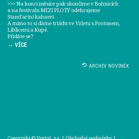
>>> Na konci měsíce pak skončíme v Bohnicích
a na festivalu
MEZI PLOTY
odehrajeme
Stand’artní kabaret
.
A mimo to si dáme
triádu ve Vzletu
s Protonem,
Liblicemi a Kupé.
Přidáte se?
→ VÍCE
ARCHIV NOVINEK
Copyright © Vosto5, z.s. |
Obchodní podmínky
|