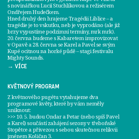
s novinářkou Lucií Stuchlíkovou a režisérem
Ondřejem Hudečkem.
Hned druhý den hrajeme
Tragédii Liblice
– a
tragédie je to vskutku, neb je vyprodáno (ale již
brzy vypustíme podzimní termíny, mrk mrk).
20. června
budeme s Kabaretem improvizovat
v Opavě a
28. června
se Karel a Pavel se svým
Kupé ocitnou na horké půdě – stagi festivalu
Mighty Sounds.
→ VÍCE
KVĚTNOVÝ PROGRAM
Z květnového pugétu vytahujeme dva
programové květy, které by vám neměly
uniknout:
>>> 10. 5. budou Ondar a Petar (nebo spíš Pavel
a Karel) součástí zahájení sezony v
třeboňské
Stopětce
a přivezou s sebou skutečnou relikvii
jménem
Košičan 3
.