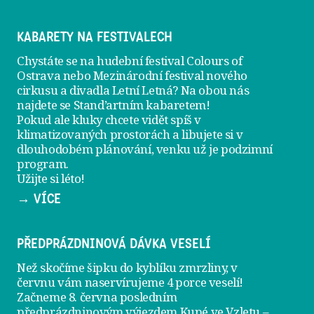
KABARETY NA FESTIVALECH
Chystáte se na hudební festival Colours of
Ostrava nebo Mezinárodní festival nového
cirkusu a divadla Letní Letná? Na obou nás
najdete se
Stand’artním kabaretem
!
Pokud ale kluky chcete vidět spíš v
klimatizovaných prostorách a libujete si v
dlouhodobém plánování, venku už je
podzimní
program
.
Užijte si léto!
→ VÍCE
PŘEDPRÁZDNINOVÁ DÁVKA VESELÍ
Než skočíme šipku do kyblíku zmrzliny, v
červnu vám naservírujeme
4 porce veselí
!
Začneme 8. června posledním
předprázdninovým výjezdem
Kupé ve Vzletu
–