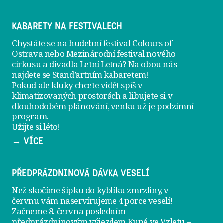
KABARETY NA FESTIVALECH
Chystáte se na hudební festival Colours of
Ostrava nebo Mezinárodní festival nového
cirkusu a divadla Letní Letná? Na obou nás
najdete se
Stand’artním kabaretem
!
Pokud ale kluky chcete vidět spíš v
klimatizovaných prostorách a libujete si v
dlouhodobém plánování, venku už je
podzimní
program
.
Užijte si léto!
→ VÍCE
PŘEDPRÁZDNINOVÁ DÁVKA VESELÍ
Než skočíme šipku do kyblíku zmrzliny, v
červnu vám naservírujeme
4 porce veselí
!
Začneme 8. června posledním
předprázdninovým výjezdem
Kupé ve Vzletu
–