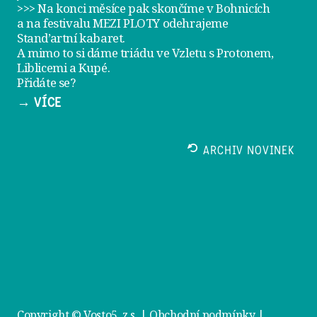
>>> Na konci měsíce pak skončíme v Bohnicích
a na festivalu
MEZI PLOTY
odehrajeme
Stand’artní kabaret
.
A mimo to si dáme
triádu ve Vzletu
s Protonem,
Liblicemi a Kupé.
Přidáte se?
→ VÍCE
ARCHIV NOVINEK
Copyright © Vosto5, z.s. |
Obchodní podmínky
|