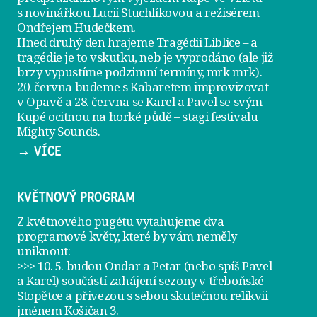
s novinářkou Lucií Stuchlíkovou a režisérem
Ondřejem Hudečkem.
Hned druhý den hrajeme
Tragédii Liblice
– a
tragédie je to vskutku, neb je vyprodáno (ale již
brzy vypustíme podzimní termíny, mrk mrk).
20. června
budeme s Kabaretem improvizovat
v Opavě a
28. června
se Karel a Pavel se svým
Kupé ocitnou na horké půdě – stagi festivalu
Mighty Sounds.
→ VÍCE
KVĚTNOVÝ PROGRAM
Z květnového pugétu vytahujeme dva
programové květy, které by vám neměly
uniknout:
>>> 10. 5. budou Ondar a Petar (nebo spíš Pavel
a Karel) součástí zahájení sezony v
třeboňské
Stopětce
a přivezou s sebou skutečnou relikvii
jménem
Košičan 3
.