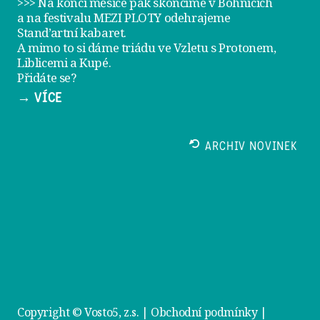
>>> Na konci měsíce pak skončíme v Bohnicích
a na festivalu
MEZI PLOTY
odehrajeme
Stand’artní kabaret
.
A mimo to si dáme
triádu ve Vzletu
s Protonem,
Liblicemi a Kupé.
Přidáte se?
→ VÍCE
ARCHIV NOVINEK
Copyright © Vosto5, z.s. |
Obchodní podmínky
|