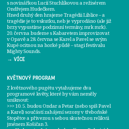
s novinářkou Lucií Stuchlíkovou a režisérem
Ondřejem Hudečkem.
Hned druhý den hrajeme
Tragédii Liblice
– a
tragédie je to vskutku, neb je vyprodáno (ale již
brzy vypustíme podzimní termíny, mrk mrk).
20. června
budeme s Kabaretem improvizovat
v Opavě a
28. června
se Karel a Pavel se svým
Kupé ocitnou na horké půdě – stagi festivalu
Mighty Sounds.
→ VÍCE
KVĚTNOVÝ PROGRAM
Z květnového pugétu vytahujeme dva
programové květy, které by vám neměly
uniknout:
>>> 10. 5. budou Ondar a Petar (nebo spíš Pavel
a Karel) součástí zahájení sezony v
třeboňské
Stopětce
a přivezou s sebou skutečnou relikvii
jménem
Košičan 3
.