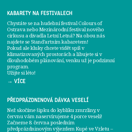
KABARETY NA FESTIVALECH
Chystáte se na hudební festival Colours of
Ostrava nebo Mezinárodní festival nového
cirkusu a divadla Letní Letná? Na obou nás
najdete se
Stand’artním kabaretem
!
Pokud ale kluky chcete vidět spíš v
klimatizovaných prostorách a libujete si v
dlouhodobém plánování, venku už je
podzimní
program
.
Užijte si léto!
→ VÍCE
PŘEDPRÁZDNINOVÁ DÁVKA VESELÍ
Než skočíme šipku do kyblíku zmrzliny, v
červnu vám naservírujeme
4 porce veselí
!
Začneme 8. června posledním
předprázdninovým výjezdem
Kupé ve Vzletu
–