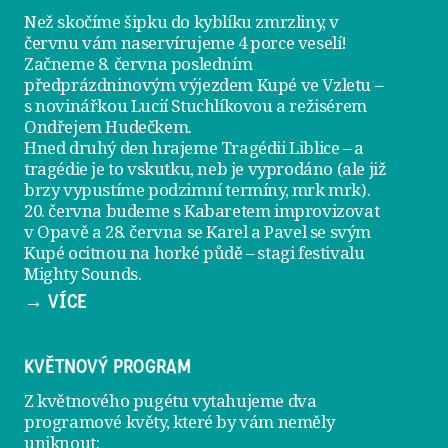
Než skočíme šipku do kyblíku zmrzliny, v
červnu vám naservírujeme
4 porce veselí
!
Začneme 8. června posledním
předprázdninovým výjezdem
Kupé ve Vzletu
–
s novinářkou Lucií Stuchlíkovou a režisérem
Ondřejem Hudečkem.
Hned druhý den hrajeme
Tragédii Liblice
– a
tragédie je to vskutku, neb je vyprodáno (ale již
brzy vypustíme podzimní termíny, mrk mrk).
20. června
budeme s Kabaretem improvizovat
v Opavě a
28. června
se Karel a Pavel se svým
Kupé ocitnou na horké půdě – stagi festivalu
Mighty Sounds.
→ VÍCE
KVĚTNOVÝ PROGRAM
Z květnového pugétu vytahujeme dva
programové květy, které by vám neměly
uniknout: