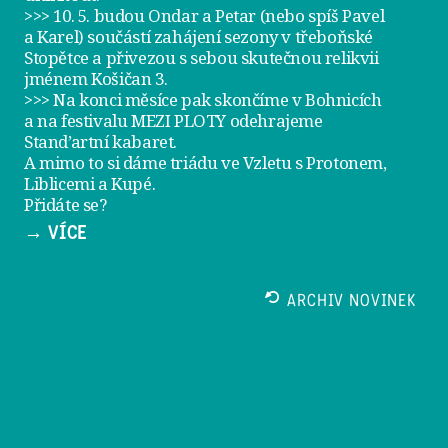
>>> 10. 5. budou Ondar a Petar (nebo spíš Pavel
a Karel) součástí zahájení sezony v
třeboňské
Stopětce
a přivezou s sebou skutečnou relikvii
jménem
Košičan 3
.
>>> Na konci měsíce pak skončíme v Bohnicích
a na festivalu
MEZI PLOTY
odehrajeme
Stand’artní kabaret
.
A mimo to si dáme
triádu ve Vzletu
s Protonem,
Liblicemi a Kupé.
Přidáte se?
→ VÍCE
ARCHIV NOVINEK