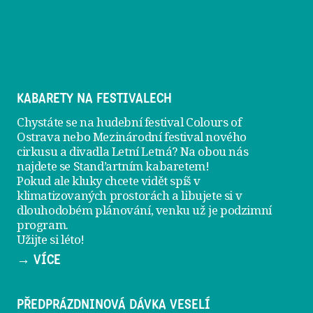
KABARETY NA FESTIVALECH
Chystáte se na hudební festival Colours of
Ostrava nebo Mezinárodní festival nového
cirkusu a divadla Letní Letná? Na obou nás
najdete se
Stand’artním kabaretem
!
Pokud ale kluky chcete vidět spíš v
klimatizovaných prostorách a libujete si v
dlouhodobém plánování, venku už je
podzimní
program
.
Užijte si léto!
→ VÍCE
PŘEDPRÁZDNINOVÁ DÁVKA VESELÍ