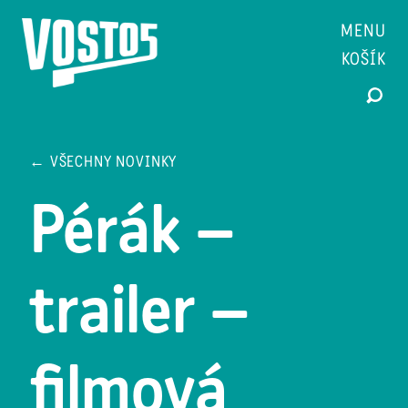
MENU
KOŠÍK
← VŠECHNY NOVINKY
Pérák –
trailer –
filmová