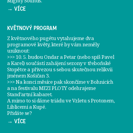
Mighty Sounds.
→ VÍCE
KVĚTNOVÝ PROGRAM
Z květnového pugétu vytahujeme dva
programové květy, které by vám neměly
uniknout:
>>> 10. 5. budou Ondar a Petar (nebo spíš Pavel
a Karel) součástí zahájení sezony v
třeboňské
Stopětce
a přivezou s sebou skutečnou relikvii
jménem
Košičan 3
.
>>> Na konci měsíce pak skončíme v Bohnicích
a na festivalu
MEZI PLOTY
odehrajeme
Stand’artní kabaret
.
A mimo to si dáme
triádu ve Vzletu
s Protonem,
Liblicemi a Kupé.
Přidáte se?
→ VÍCE