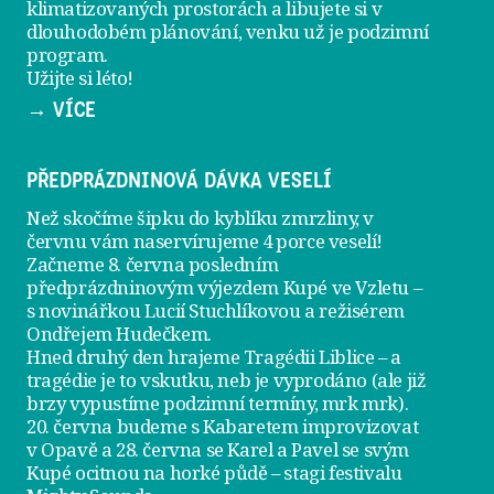
klimatizovaných prostorách a libujete si v
dlouhodobém plánování, venku už je
podzimní
program
.
Užijte si léto!
→ VÍCE
PŘEDPRÁZDNINOVÁ DÁVKA VESELÍ
Než skočíme šipku do kyblíku zmrzliny, v
červnu vám naservírujeme
4 porce veselí
!
Začneme 8. června posledním
předprázdninovým výjezdem
Kupé ve Vzletu
–
s novinářkou Lucií Stuchlíkovou a režisérem
Ondřejem Hudečkem.
Hned druhý den hrajeme
Tragédii Liblice
– a
tragédie je to vskutku, neb je vyprodáno (ale již
brzy vypustíme podzimní termíny, mrk mrk).
20. června
budeme s Kabaretem improvizovat
v Opavě a
28. června
se Karel a Pavel se svým
Kupé ocitnou na horké půdě – stagi festivalu