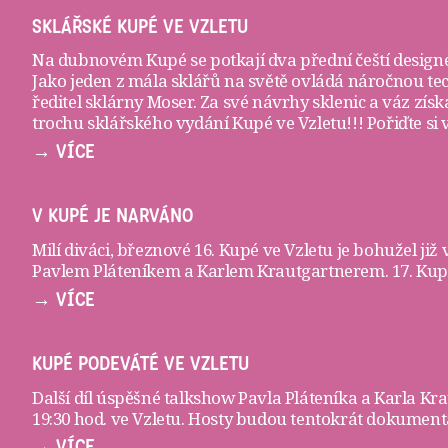
SKLÁŘSKÉ KUPÉ VE VZLETU
Na dubnovém Kupé se potkají dva přední čeští designé
Jako jeden z mála sklářů na světě ovládá náročnou te
ředitel sklárny Moser. Za své návrhy sklenic a váz zí
trochu sklářského vydání Kupé ve Vzletu!!! Pořiďte si
→ VÍCE
V KUPÉ JE NARVÁNO
Milí diváci, březnové 16. Kupé ve Vzletu je bohužel již
Pavlem Pláteníkem a Karlem Krautgartnerem. 17. Kupé 
→ VÍCE
KUPÉ PODEVÁTÉ VE VZLETU
Další díl úspěšné talkshow Pavla Pláteníka a Karla K
19:30 hod. ve
Vzletu
. Hosty budou tentokrát dokumenta
→ VÍCE