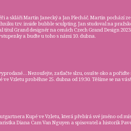
ři a skláři
Martin Janecký
a
Jan Plecháč
. Martin pochází ze
chniku tzv. inside bubble sculpting. Jan studoval na pra
skal titul Grand designér na cenách Czech Grand Design 202
vstupenky
a buďte u toho s námi 10. dubna.
 vyprodané… Nezoufejte, zatlačte slzu, osušte oko a pořiďte 
ve Vzletu proběhne 25. dubna od 19:30. Těšíme se na vás!
rautgartnera
Kupé ve Vzletu
, která přebírá své jméno od mí
ristka Diana Cam Van Nguyen a spisovatel a historik Pave