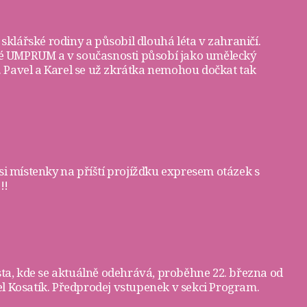
 sklářské rodiny a působil dlouhá léta v zahraničí.
žské UMPRUM a v současnosti působí jako umělecký
3. Pavel a Karel se už zkrátka nemohou dočkat tak
si
místenky
na příští projížďku expresem otázek s
!!
sta, kde se aktuálně odehrává, proběhne 22. března od
l Kosatík. Předprodej vstupenek v sekci
Program
.