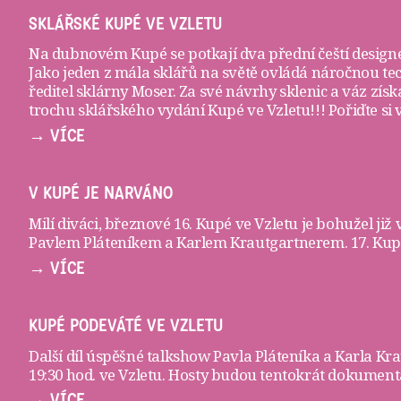
SKLÁŘSKÉ KUPÉ VE VZLETU
Na dubnovém Kupé se potkají dva přední čeští designé
Jako jeden z mála sklářů na světě ovládá náročnou te
ředitel sklárny Moser. Za své návrhy sklenic a váz zí
trochu sklářského vydání Kupé ve Vzletu!!! Pořiďte si
→ VÍCE
V KUPÉ JE NARVÁNO
Milí diváci, březnové 16. Kupé ve Vzletu je bohužel již
Pavlem Pláteníkem a Karlem Krautgartnerem. 17. Kupé 
→ VÍCE
KUPÉ PODEVÁTÉ VE VZLETU
Další díl úspěšné talkshow Pavla Pláteníka a Karla K
19:30 hod. ve
Vzletu
. Hosty budou tentokrát dokumenta
→ VÍCE