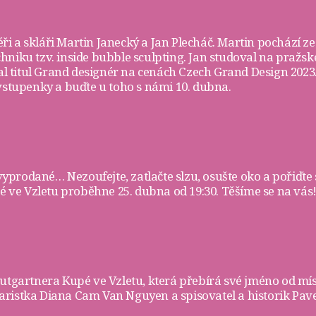
ři a skláři
Martin Janecký
a
Jan Plecháč
. Martin pochází ze
chniku tzv. inside bubble sculpting. Jan studoval na pra
skal titul Grand designér na cenách Czech Grand Design 202
vstupenky
a buďte u toho s námi 10. dubna.
 vyprodané… Nezoufejte, zatlačte slzu, osušte oko a pořiďte 
ve Vzletu proběhne 25. dubna od 19:30. Těšíme se na vás!
rautgartnera
Kupé ve Vzletu
, která přebírá své jméno od mí
ristka Diana Cam Van Nguyen a spisovatel a historik Pave