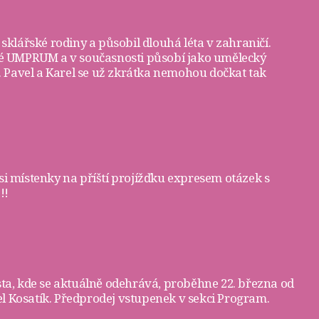
 sklářské rodiny a působil dlouhá léta v zahraničí.
žské UMPRUM a v současnosti působí jako umělecký
3. Pavel a Karel se už zkrátka nemohou dočkat tak
si
místenky
na příští projížďku expresem otázek s
!!
sta, kde se aktuálně odehrává, proběhne 22. března od
l Kosatík. Předprodej vstupenek v sekci
Program
.