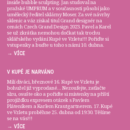
inside bubble sculpting. Jan studoval na
pražské UMPRUM a v současnosti působí jako
umělecký ředitel sklárny Moser. Za své návrhy
sklenic a váz získal titul Grand designér na
cenách Czech Grand Design 2023. Pavel a Karel
se už zkrátka nemohou dočkat tak trochu
sklářského vydání Kupé ve Vzletu!!! Pořiďte si
vstupenky
a buďte u toho s námi 10. dubna.
→ VÍCE
V KUPÉ JE NARVÁNO
Milí diváci, březnové 16. Kupé ve Vzletu je
bohužel již vyprodané… Nezoufejte, zatlačte
slzu, osušte oko a pořiďte si
místenky
na příští
projížďku expresem otázek s Pavlem
Pláteníkem a Karlem Krautgartnerem. 17. Kupé
ve Vzletu proběhne 25. dubna od 19:30. Těšíme
se na vás!!!
→ VÍCE