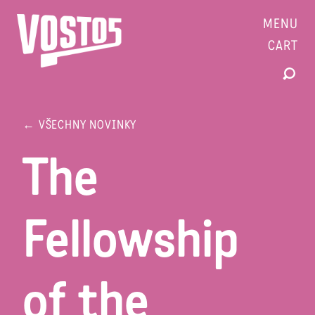
MENU
CART
← VŠECHNY NOVINKY
The
Fellowship
of the