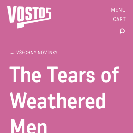
MENU
CART
← VŠECHNY NOVINKY
The Tears of
Weathered
Men