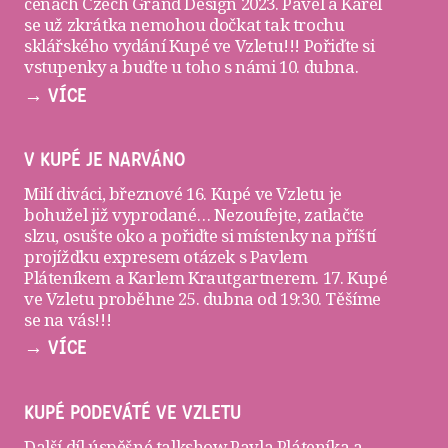
cenách Czech Grand Design 2023. Pavel a Karel
se už zkrátka nemohou dočkat tak trochu
sklářského vydání Kupé ve Vzletu!!! Pořiďte si
vstupenky
a buďte u toho s námi 10. dubna.
→ VÍCE
V KUPÉ JE NARVÁNO
Milí diváci, březnové 16. Kupé ve Vzletu je
bohužel již vyprodané… Nezoufejte, zatlačte
slzu, osušte oko a pořiďte si
místenky
na příští
projížďku expresem otázek s Pavlem
Pláteníkem a Karlem Krautgartnerem. 17. Kupé
ve Vzletu proběhne 25. dubna od 19:30. Těšíme
se na vás!!!
→ VÍCE
KUPÉ PODEVÁTÉ VE VZLETU
Další díl úspěšné talkshow Pavla Pláteníka a