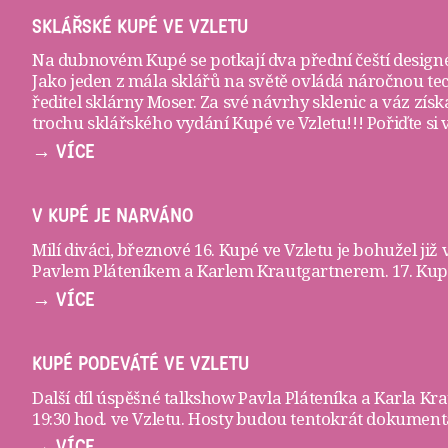
SKLÁŘSKÉ KUPÉ VE VZLETU
Na dubnovém Kupé se potkají dva přední čeští designé
Jako jeden z mála sklářů na světě ovládá náročnou te
ředitel sklárny Moser. Za své návrhy sklenic a váz zí
trochu sklářského vydání Kupé ve Vzletu!!! Pořiďte si
→ VÍCE
V KUPÉ JE NARVÁNO
Milí diváci, březnové 16. Kupé ve Vzletu je bohužel již
Pavlem Pláteníkem a Karlem Krautgartnerem. 17. Kupé 
→ VÍCE
KUPÉ PODEVÁTÉ VE VZLETU
Další díl úspěšné talkshow Pavla Pláteníka a Karla K
19:30 hod. ve
Vzletu
. Hosty budou tentokrát dokumenta
→ VÍCE