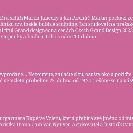
ři a skláři
Martin Janecký
a
Jan Plecháč
. Martin pochází ze
chniku tzv. inside bubble sculpting. Jan studoval na pra
skal titul Grand designér na cenách Czech Grand Design 202
vstupenky
a buďte u toho s námi 10. dubna.
 vyprodané… Nezoufejte, zatlačte slzu, osušte oko a pořiďte 
ve Vzletu proběhne 25. dubna od 19:30. Těšíme se na vás!
rautgartnera
Kupé ve Vzletu
, která přebírá své jméno od mí
ristka Diana Cam Van Nguyen a spisovatel a historik Pave