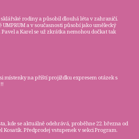
 sklářské rodiny a působil dlouhá léta v zahraničí.
žské UMPRUM a v současnosti působí jako umělecký
3. Pavel a Karel se už zkrátka nemohou dočkat tak
si
místenky
na příští projížďku expresem otázek s
!!
sta, kde se aktuálně odehrává, proběhne 22. března od
l Kosatík. Předprodej vstupenek v sekci
Program
.