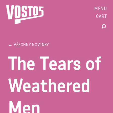
MENU
CART
← VŠECHNY NOVINKY
The Tears of
Weathered
Men