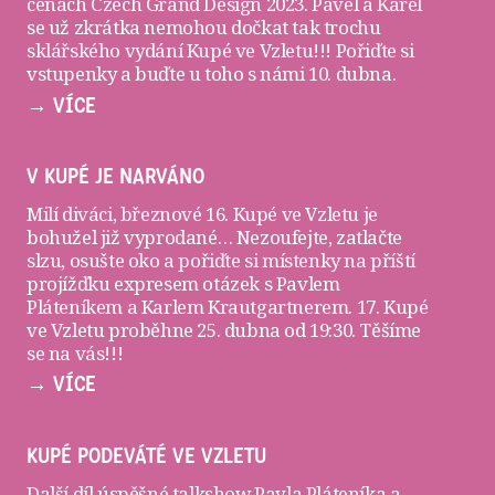
cenách Czech Grand Design 2023. Pavel a Karel
se už zkrátka nemohou dočkat tak trochu
sklářského vydání Kupé ve Vzletu!!! Pořiďte si
vstupenky
a buďte u toho s námi 10. dubna.
→ VÍCE
V KUPÉ JE NARVÁNO
Milí diváci, březnové 16. Kupé ve Vzletu je
bohužel již vyprodané… Nezoufejte, zatlačte
slzu, osušte oko a pořiďte si
místenky
na příští
projížďku expresem otázek s Pavlem
Pláteníkem a Karlem Krautgartnerem. 17. Kupé
ve Vzletu proběhne 25. dubna od 19:30. Těšíme
se na vás!!!
→ VÍCE
KUPÉ PODEVÁTÉ VE VZLETU
Další díl úspěšné talkshow Pavla Pláteníka a