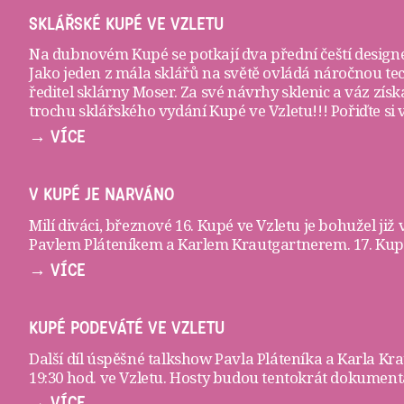
SKLÁŘSKÉ KUPÉ VE VZLETU
Na dubnovém Kupé se potkají dva přední čeští designé
Jako jeden z mála sklářů na světě ovládá náročnou te
ředitel sklárny Moser. Za své návrhy sklenic a váz zí
trochu sklářského vydání Kupé ve Vzletu!!! Pořiďte si
→ VÍCE
V KUPÉ JE NARVÁNO
Milí diváci, březnové 16. Kupé ve Vzletu je bohužel již
Pavlem Pláteníkem a Karlem Krautgartnerem. 17. Kupé 
→ VÍCE
KUPÉ PODEVÁTÉ VE VZLETU
Další díl úspěšné talkshow Pavla Pláteníka a Karla K
19:30 hod. ve
Vzletu
. Hosty budou tentokrát dokumenta
→ VÍCE