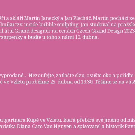
ři a skláři
Martin Janecký
a
Jan Plecháč
. Martin pochází ze
chniku tzv. inside bubble sculpting. Jan studoval na pra
skal titul Grand designér na cenách Czech Grand Design 202
vstupenky
a buďte u toho s námi 10. dubna.
 vyprodané… Nezoufejte, zatlačte slzu, osušte oko a pořiďte 
ve Vzletu proběhne 25. dubna od 19:30. Těšíme se na vás!
rautgartnera
Kupé ve Vzletu
, která přebírá své jméno od mí
ristka Diana Cam Van Nguyen a spisovatel a historik Pave