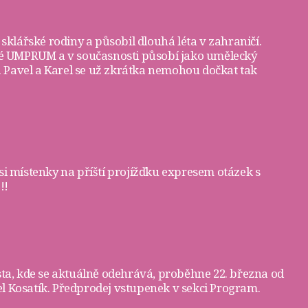
 sklářské rodiny a působil dlouhá léta v zahraničí.
žské UMPRUM a v současnosti působí jako umělecký
3. Pavel a Karel se už zkrátka nemohou dočkat tak
si
místenky
na příští projížďku expresem otázek s
!!
sta, kde se aktuálně odehrává, proběhne 22. března od
l Kosatík. Předprodej vstupenek v sekci
Program
.