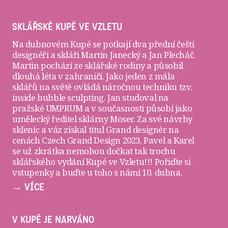
SKLÁŘSKÉ KUPÉ VE VZLETU
Na dubnovém Kupé se potkají dva přední čeští
designéři a skláři
Martin Janecký
a
Jan Plecháč
.
Martin pochází ze sklářské rodiny a působil
dlouhá léta v zahraničí. Jako jeden z mála
sklářů na světě ovládá náročnou techniku tzv.
inside bubble sculpting. Jan studoval na
pražské UMPRUM a v současnosti působí jako
umělecký ředitel sklárny Moser. Za své návrhy
sklenic a váz získal titul Grand designér na
cenách Czech Grand Design 2023. Pavel a Karel
se už zkrátka nemohou dočkat tak trochu
sklářského vydání Kupé ve Vzletu!!! Pořiďte si
vstupenky
a buďte u toho s námi 10. dubna.
→ VÍCE
V KUPÉ JE NARVÁNO