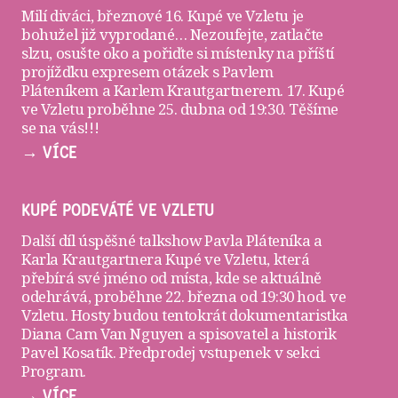
Milí diváci, březnové 16. Kupé ve Vzletu je
bohužel již vyprodané… Nezoufejte, zatlačte
slzu, osušte oko a pořiďte si
místenky
na příští
projížďku expresem otázek s Pavlem
Pláteníkem a Karlem Krautgartnerem. 17. Kupé
ve Vzletu proběhne 25. dubna od 19:30. Těšíme
se na vás!!!
→ VÍCE
KUPÉ PODEVÁTÉ VE VZLETU
Další díl úspěšné talkshow Pavla Pláteníka a
Karla Krautgartnera
Kupé ve Vzletu
, která
přebírá své jméno od místa, kde se aktuálně
odehrává, proběhne 22. března od 19:30 hod. ve
Vzletu
. Hosty budou tentokrát dokumentaristka
Diana Cam Van Nguyen a spisovatel a historik
Pavel Kosatík. Předprodej vstupenek v sekci
Program
.
→ VÍCE