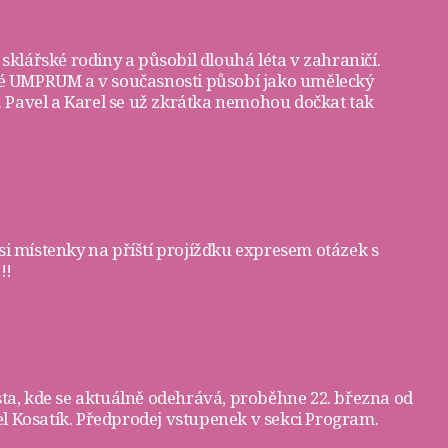
 sklářské rodiny a působil dlouhá léta v zahraničí.
žské UMPRUM a v současnosti působí jako umělecký
3. Pavel a Karel se už zkrátka nemohou dočkat tak
si
místenky
na příští projížďku expresem otázek s
!!
sta, kde se aktuálně odehrává, proběhne 22. března od
l Kosatík. Předprodej vstupenek v sekci
Program
.