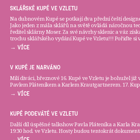
SKLÁŘSKÉ KUPÉ VE VZLETU
Na dubnovém Kupé se potkají dva přední čeští designé
Jako jeden z mála sklářů na světě ovládá náročnou te
ředitel sklárny Moser. Za své návrhy sklenic a váz zí
trochu sklářského vydání Kupé ve Vzletu!!! Pořiďte si
→ VÍCE
V KUPÉ JE NARVÁNO
Milí diváci, březnové 16. Kupé ve Vzletu je bohužel již
Pavlem Pláteníkem a Karlem Krautgartnerem. 17. Kupé 
→ VÍCE
KUPÉ PODEVÁTÉ VE VZLETU
Další díl úspěšné talkshow Pavla Pláteníka a Karla K
19:30 hod. ve
Vzletu
. Hosty budou tentokrát dokumenta
→ VÍCE