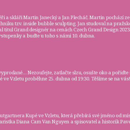
ři a skláři
Martin Janecký
a
Jan Plecháč
. Martin pochází ze
chniku tzv. inside bubble sculpting. Jan studoval na pra
skal titul Grand designér na cenách Czech Grand Design 202
vstupenky
a buďte u toho s námi 10. dubna.
 vyprodané… Nezoufejte, zatlačte slzu, osušte oko a pořiďte 
ve Vzletu proběhne 25. dubna od 19:30. Těšíme se na vás!
rautgartnera
Kupé ve Vzletu
, která přebírá své jméno od mí
ristka Diana Cam Van Nguyen a spisovatel a historik Pave