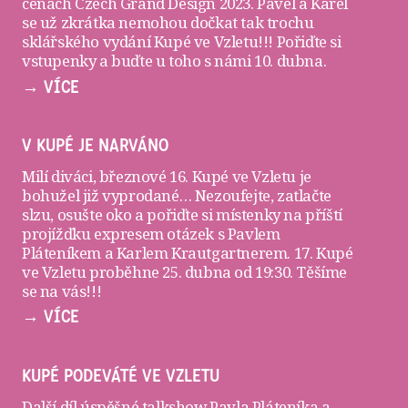
cenách Czech Grand Design 2023. Pavel a Karel
se už zkrátka nemohou dočkat tak trochu
sklářského vydání Kupé ve Vzletu!!! Pořiďte si
vstupenky
a buďte u toho s námi 10. dubna.
→ VÍCE
V KUPÉ JE NARVÁNO
Milí diváci, březnové 16. Kupé ve Vzletu je
bohužel již vyprodané… Nezoufejte, zatlačte
slzu, osušte oko a pořiďte si
místenky
na příští
projížďku expresem otázek s Pavlem
Pláteníkem a Karlem Krautgartnerem. 17. Kupé
ve Vzletu proběhne 25. dubna od 19:30. Těšíme
se na vás!!!
→ VÍCE
KUPÉ PODEVÁTÉ VE VZLETU
Další díl úspěšné talkshow Pavla Pláteníka a