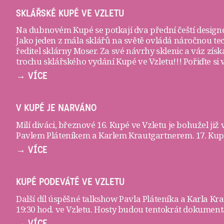
SKLÁŘSKÉ KUPÉ VE VZLETU
Na dubnovém Kupé se potkají dva přední čeští designé
Jako jeden z mála sklářů na světě ovládá náročnou te
ředitel sklárny Moser. Za své návrhy sklenic a váz zí
trochu sklářského vydání Kupé ve Vzletu!!! Pořiďte si
→ VÍCE
V KUPÉ JE NARVÁNO
Milí diváci, březnové 16. Kupé ve Vzletu je bohužel již
Pavlem Pláteníkem a Karlem Krautgartnerem. 17. Kupé 
→ VÍCE
KUPÉ PODEVÁTÉ VE VZLETU
Další díl úspěšné talkshow Pavla Pláteníka a Karla K
19:30 hod. ve
Vzletu
. Hosty budou tentokrát dokumenta
→ VÍCE