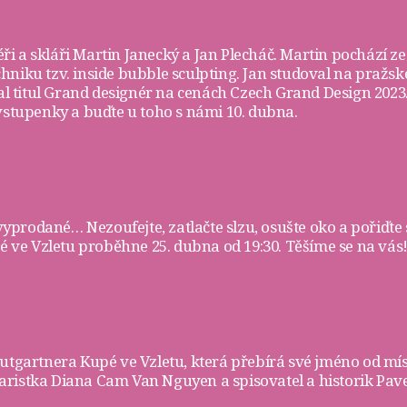
ři a skláři
Martin Janecký
a
Jan Plecháč
. Martin pochází ze
chniku tzv. inside bubble sculpting. Jan studoval na pra
skal titul Grand designér na cenách Czech Grand Design 202
vstupenky
a buďte u toho s námi 10. dubna.
 vyprodané… Nezoufejte, zatlačte slzu, osušte oko a pořiďte 
ve Vzletu proběhne 25. dubna od 19:30. Těšíme se na vás!
rautgartnera
Kupé ve Vzletu
, která přebírá své jméno od mí
ristka Diana Cam Van Nguyen a spisovatel a historik Pave