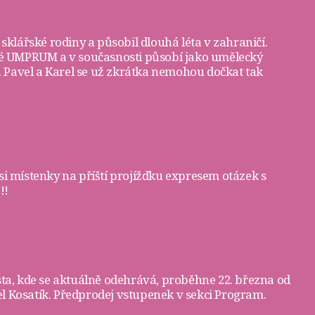
 sklářské rodiny a působil dlouhá léta v zahraničí.
žské UMPRUM a v současnosti působí jako umělecký
3. Pavel a Karel se už zkrátka nemohou dočkat tak
si
místenky
na příští projížďku expresem otázek s
!!
sta, kde se aktuálně odehrává, proběhne 22. března od
l Kosatík. Předprodej vstupenek v sekci
Program
.