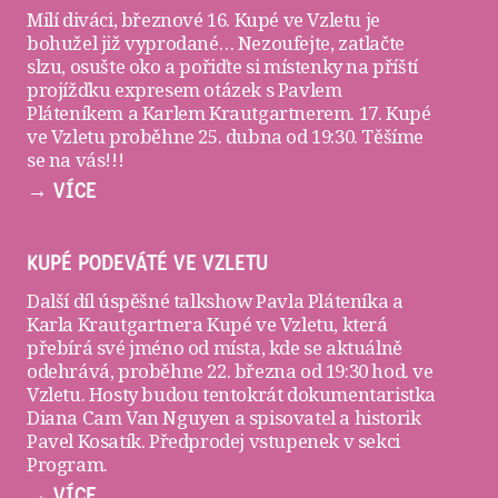
Milí diváci, březnové 16. Kupé ve Vzletu je
bohužel již vyprodané… Nezoufejte, zatlačte
slzu, osušte oko a pořiďte si
místenky
na příští
projížďku expresem otázek s Pavlem
Pláteníkem a Karlem Krautgartnerem. 17. Kupé
ve Vzletu proběhne 25. dubna od 19:30. Těšíme
se na vás!!!
→ VÍCE
KUPÉ PODEVÁTÉ VE VZLETU
Další díl úspěšné talkshow Pavla Pláteníka a
Karla Krautgartnera
Kupé ve Vzletu
, která
přebírá své jméno od místa, kde se aktuálně
odehrává, proběhne 22. března od 19:30 hod. ve
Vzletu
. Hosty budou tentokrát dokumentaristka
Diana Cam Van Nguyen a spisovatel a historik
Pavel Kosatík. Předprodej vstupenek v sekci
Program
.
→ VÍCE