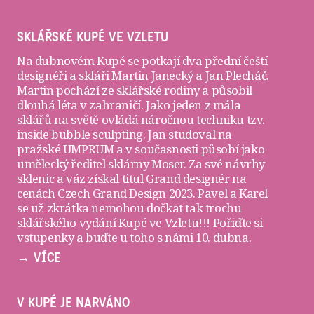
SKLÁŘSKÉ KUPÉ VE VZLETU
Na dubnovém Kupé se potkají dva přední čeští
designéři a skláři
Martin Janecký
a
Jan Plecháč
.
Martin pochází ze sklářské rodiny a působil
dlouhá léta v zahraničí. Jako jeden z mála
sklářů na světě ovládá náročnou techniku tzv.
inside bubble sculpting. Jan studoval na
pražské UMPRUM a v současnosti působí jako
umělecký ředitel sklárny Moser. Za své návrhy
sklenic a váz získal titul Grand designér na
cenách Czech Grand Design 2023. Pavel a Karel
se už zkrátka nemohou dočkat tak trochu
sklářského vydání Kupé ve Vzletu!!! Pořiďte si
vstupenky
a buďte u toho s námi 10. dubna.
→ VÍCE
V KUPÉ JE NARVÁNO