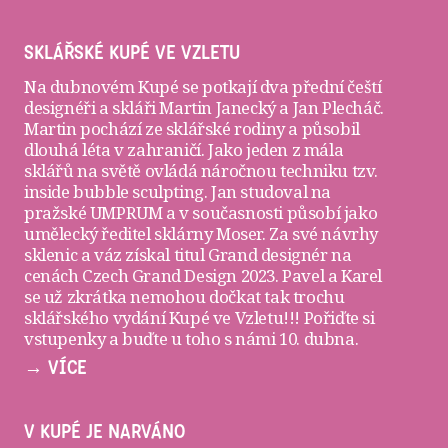
SKLÁŘSKÉ KUPÉ VE VZLETU
Na dubnovém Kupé se potkají dva přední čeští
designéři a skláři
Martin Janecký
a
Jan Plecháč
.
Martin pochází ze sklářské rodiny a působil
dlouhá léta v zahraničí. Jako jeden z mála
sklářů na světě ovládá náročnou techniku tzv.
inside bubble sculpting. Jan studoval na
pražské UMPRUM a v současnosti působí jako
umělecký ředitel sklárny Moser. Za své návrhy
sklenic a váz získal titul Grand designér na
cenách Czech Grand Design 2023. Pavel a Karel
se už zkrátka nemohou dočkat tak trochu
sklářského vydání Kupé ve Vzletu!!! Pořiďte si
vstupenky
a buďte u toho s námi 10. dubna.
→ VÍCE
V KUPÉ JE NARVÁNO