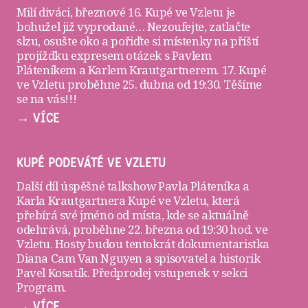
Milí diváci, březnové 16. Kupé ve Vzletu je
bohužel již vyprodané… Nezoufejte, zatlačte
slzu, osušte oko a pořiďte si
místenky
na příští
projížďku expresem otázek s Pavlem
Pláteníkem a Karlem Krautgartnerem. 17. Kupé
ve Vzletu proběhne 25. dubna od 19:30. Těšíme
se na vás!!!
→ VÍCE
KUPÉ PODEVÁTÉ VE VZLETU
Další díl úspěšné talkshow Pavla Pláteníka a
Karla Krautgartnera
Kupé ve Vzletu
, která
přebírá své jméno od místa, kde se aktuálně
odehrává, proběhne 22. března od 19:30 hod. ve
Vzletu
. Hosty budou tentokrát dokumentaristka
Diana Cam Van Nguyen a spisovatel a historik
Pavel Kosatík. Předprodej vstupenek v sekci
Program
.
→ VÍCE