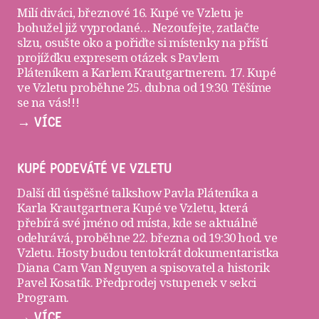
Milí diváci, březnové 16. Kupé ve Vzletu je
bohužel již vyprodané… Nezoufejte, zatlačte
slzu, osušte oko a pořiďte si
místenky
na příští
projížďku expresem otázek s Pavlem
Pláteníkem a Karlem Krautgartnerem. 17. Kupé
ve Vzletu proběhne 25. dubna od 19:30. Těšíme
se na vás!!!
→ VÍCE
KUPÉ PODEVÁTÉ VE VZLETU
Další díl úspěšné talkshow Pavla Pláteníka a
Karla Krautgartnera
Kupé ve Vzletu
, která
přebírá své jméno od místa, kde se aktuálně
odehrává, proběhne 22. března od 19:30 hod. ve
Vzletu
. Hosty budou tentokrát dokumentaristka
Diana Cam Van Nguyen a spisovatel a historik
Pavel Kosatík. Předprodej vstupenek v sekci
Program
.
→ VÍCE