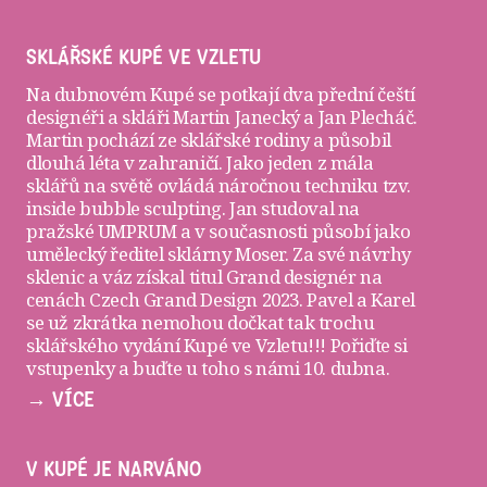
SKLÁŘSKÉ KUPÉ VE VZLETU
Na dubnovém Kupé se potkají dva přední čeští
designéři a skláři
Martin Janecký
a
Jan Plecháč
.
Martin pochází ze sklářské rodiny a působil
dlouhá léta v zahraničí. Jako jeden z mála
sklářů na světě ovládá náročnou techniku tzv.
inside bubble sculpting. Jan studoval na
pražské UMPRUM a v současnosti působí jako
umělecký ředitel sklárny Moser. Za své návrhy
sklenic a váz získal titul Grand designér na
cenách Czech Grand Design 2023. Pavel a Karel
se už zkrátka nemohou dočkat tak trochu
sklářského vydání Kupé ve Vzletu!!! Pořiďte si
vstupenky
a buďte u toho s námi 10. dubna.
→ VÍCE
V KUPÉ JE NARVÁNO