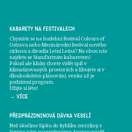
KABARETY NA FESTIVALECH
Chystáte se na hudební festival Colours of
Ostrava nebo Mezinárodní festival nového
cirkusu a divadla Letní Letná? Na obou nás
najdete se
Stand’artním kabaretem
!
Pokud ale kluky chcete vidět spíš v
klimatizovaných prostorách a libujete si v
dlouhodobém plánování, venku už je
podzimní program
.
Užijte si léto!
→ VÍCE
PŘEDPRÁZDNINOVÁ DÁVKA VESELÍ
Než skočíme šipku do kyblíku zmrzliny, v
červnu vám naservírujeme
4 porce veselí
!