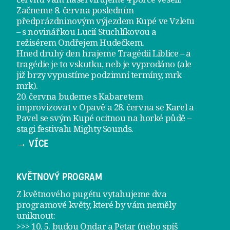
Začneme 8. června posledním
předprázdninovým výjezdem
Kupé ve Vzletu
– s novinářkou Lucií Stuchlíkovou a
režisérem Ondřejem Hudečkem.
Hned druhý den hrajeme
Tragédii Liblice
– a
tragédie je to vskutku, neb je vyprodáno (ale
již brzy vypustíme podzimní termíny, mrk
mrk).
20. června
budeme s Kabaretem
improvizovat v Opavě a
28. června
se Karel a
Pavel se svým Kupé ocitnou na horké půdě –
stagi festivalu Mighty Sounds.
→ VÍCE
KVĚTNOVÝ PROGRAM
Z květnového pugétu vytahujeme dva
programové květy, které by vám neměly
uniknout:
>>> 10. 5. budou Ondar a Petar (nebo spíš