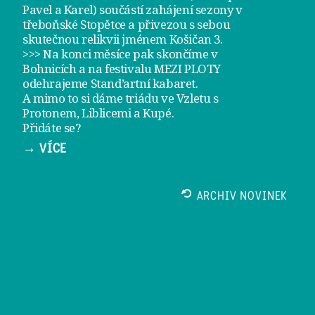
Pavel a Karel) součástí zahájení sezony v
třeboňské Stopětce
a přivezou s sebou
skutečnou relikvii jménem
Košičan 3
.
>>> Na konci měsíce pak skončíme v
Bohnicích a na festivalu
MEZI PLOTY
odehrajeme
Stand’artní kabaret
.
A mimo to si dáme
triádu ve Vzletu
s
Protonem, Liblicemi a Kupé.
Přidáte se?
→ VÍCE
ARCHIV NOVINEK