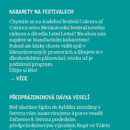
KABARETY NA FESTIVALECH
Chystáte se na hudební festival Colours of
Ostrava nebo Mezinárodní festival nového
cirkusu a divadla Letní Letná? Na obou nás
najdete se
Stand’artním kabaretem
!
Pokud ale kluky chcete vidět spíš v
klimatizovaných prostorách a libujete si v
dlouhodobém plánování, venku už je
podzimní program
.
Užijte si léto!
→ VÍCE
PŘEDPRÁZDNINOVÁ DÁVKA VESELÍ
Než skočíme šipku do kyblíku zmrzliny, v
červnu vám naservírujeme
4 porce veselí
!
Začneme 8. června posledním
předprázdninovým výjezdem
Kupé ve Vzletu