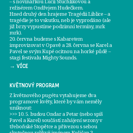
– s novinářkou Lucií Stuchlíkovou a
režisérem Ondřejem Hudečkem.
Hned druhý den hrajeme
Tragédii Liblice
– a
tragédie je to vskutku, neb je vyprodáno (ale
již brzy vypustíme podzimní termíny, mrk
mrk).
20. června
budeme s Kabaretem
improvizovat v Opavě a
28. června
se Karel a
Pavel se svým Kupé ocitnou na horké půdě –
stagi festivalu Mighty Sounds.
→ VÍCE
KVĚTNOVÝ PROGRAM
Z květnového pugétu vytahujeme dva
programové květy, které by vám neměly
uniknout:
>>> 10. 5. budou Ondar a Petar (nebo spíš
Pavel a Karel) součástí zahájení sezony v
třeboňské Stopětce
a přivezou s sebou
skutečnou relikvii jménem
Košičan 3
.