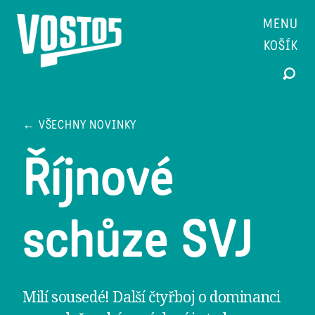
MENU
KOŠÍK
← VŠECHNY NOVINKY
Říjnové
schůze SVJ
Milí sousedé! Další čtyřboj o dominanci