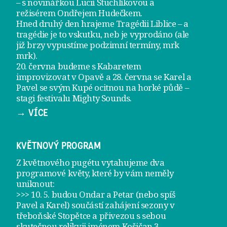
– s novinářkou Lucií Stuchlíkovou a
režisérem Ondřejem Hudečkem.
Hned druhý den hrajeme
Tragédii Liblice
– a
tragédie je to vskutku, neb je vyprodáno (ale
již brzy vypustíme podzimní termíny, mrk
mrk).
20. června
budeme s Kabaretem
improvizovat v Opavě a
28. června
se Karel a
Pavel se svým Kupé ocitnou na horké půdě –
stagi festivalu Mighty Sounds.
→ VÍCE
KVĚTNOVÝ PROGRAM
Z květnového pugétu vytahujeme dva
programové květy, které by vám neměly
uniknout:
>>> 10. 5. budou Ondar a Petar (nebo spíš
Pavel a Karel) součástí zahájení sezony v
třeboňské Stopětce
a přivezou s sebou
skutečnou relikvii jménem
Košičan 3
.