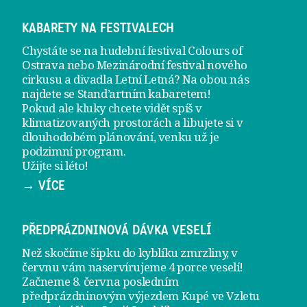
KABARETY NA FESTIVALECH
Chystáte se na hudební festival Colours of
Ostrava nebo Mezinárodní festival nového
cirkusu a divadla Letní Letná? Na obou nás
najdete se
Stand’artním kabaretem
!
Pokud ale kluky chcete vidět spíš v
klimatizovaných prostorách a libujete si v
dlouhodobém plánování, venku už je
podzimní program
.
Užijte si léto!
→ VÍCE
PŘEDPRÁZDNINOVÁ DÁVKA VESELÍ
Než skočíme šipku do kyblíku zmrzliny, v
červnu vám naservírujeme
4 porce veselí
!
Začneme 8. června posledním
předprázdninovým výjezdem
Kupé ve Vzletu