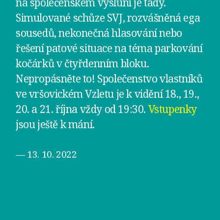
na společenském výsluní je tady.
Simulované schůze SVJ, rozvášněná ega
sousedů, nekonečná hlasování nebo
řešení patové situace na téma parkování
kočárků v čtyřdenním bloku.
Nepropásněte to! Společenstvo vlastníků
ve vršovickém Vzletu je k vidění 18., 19.,
20. a 21. října vždy od 19:30.
Vstupenky
jsou ještě k mání.
— 13. 10. 2022