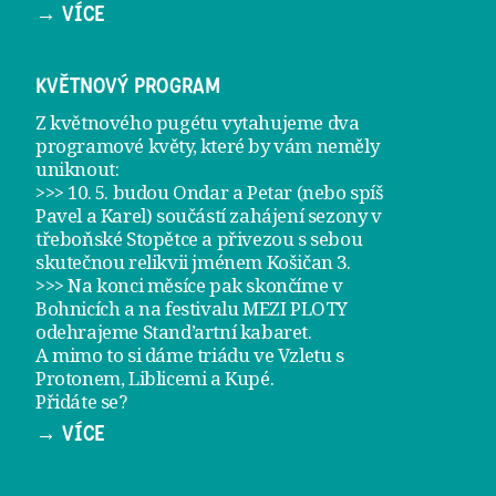
→ VÍCE
KVĚTNOVÝ PROGRAM
Z květnového pugétu vytahujeme dva
programové květy, které by vám neměly
uniknout:
>>> 10. 5. budou Ondar a Petar (nebo spíš
Pavel a Karel) součástí zahájení sezony v
třeboňské Stopětce
a přivezou s sebou
skutečnou relikvii jménem
Košičan 3
.
>>> Na konci měsíce pak skončíme v
Bohnicích a na festivalu
MEZI PLOTY
odehrajeme
Stand’artní kabaret
.
A mimo to si dáme
triádu ve Vzletu
s
Protonem, Liblicemi a Kupé.
Přidáte se?
→ VÍCE