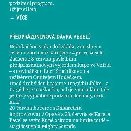
podzimní program
.
Užijte si léto!
→ VÍCE
PŘEDPRÁZDNINOVÁ DÁVKA VESELÍ
Než skočíme šipku do kyblíku zmrzliny, v
červnu vám naservírujeme
4 porce veselí
!
Začneme 8. června posledním
předprázdninovým výjezdem
Kupé ve Vzletu
– s novinářkou Lucií Stuchlíkovou a
režisérem Ondřejem Hudečkem.
Hned druhý den hrajeme
Tragédii Liblice
– a
tragédie je to vskutku, neb je vyprodáno (ale
již brzy vypustíme podzimní termíny, mrk
mrk).
20. června
budeme s Kabaretem
improvizovat v Opavě a
28. června
se Karel a
Pavel se svým Kupé ocitnou na horké půdě –
stagi festivalu Mighty Sounds.