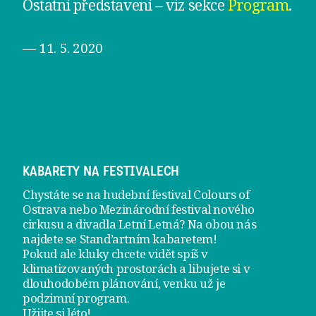
Ostatní představení – viz sekce
Program
.
— 11. 5. 2020
KABARETY NA FESTIVALECH
Chystáte se na hudební festival Colours of
Ostrava nebo Mezinárodní festival nového
cirkusu a divadla Letní Letná? Na obou nás
najdete se
Stand’artním kabaretem
!
Pokud ale kluky chcete vidět spíš v
klimatizovaných prostorách a libujete si v
dlouhodobém plánování, venku už je
podzimní program
.
Užijte si léto!