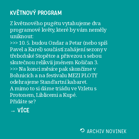
KVĚTNOVÝ PROGRAM
Z květnového pugétu vytahujeme dva
programové květy, které by vám neměly
uniknout:
>>> 10. 5. budou Ondar a Petar (nebo spíš
Pavel a Karel) součástí zahájení sezony v
třeboňské Stopětce
a přivezou s sebou
skutečnou relikvii jménem
Košičan 3
.
>>> Na konci měsíce pak skončíme v
Bohnicích a na festivalu
MEZI PLOTY
odehrajeme
Stand’artní kabaret
.
A mimo to si dáme
triádu ve Vzletu
s
Protonem, Liblicemi a Kupé.
Přidáte se?
→ VÍCE
ARCHIV NOVINEK