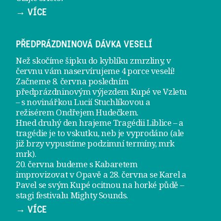
→ VÍCE
PŘEDPRÁZDNINOVÁ DÁVKA VESELÍ
Než skočíme šipku do kyblíku zmrzliny, v
červnu vám naservírujeme
4 porce veselí
!
Začneme 8. června posledním
předprázdninovým výjezdem
Kupé ve Vzletu
– s novinářkou Lucií Stuchlíkovou a
režisérem Ondřejem Hudečkem.
Hned druhý den hrajeme
Tragédii Liblice
– a
tragédie je to vskutku, neb je vyprodáno (ale
již brzy vypustíme podzimní termíny, mrk
mrk).
20. června
budeme s Kabaretem
improvizovat v Opavě a
28. června
se Karel a
Pavel se svým Kupé ocitnou na horké půdě –
stagi festivalu Mighty Sounds.
→ VÍCE