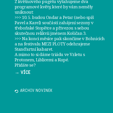
Z květnového pugétu vytahujeme dva
programové květy, které by vám neměly
uniknout:
>>> 10. 5. budou Ondar a Petar (nebo spíš
Pavel a Karel) součástí zahájení sezony v
třeboňské Stopětce
a přivezou s sebou
skutečnou relikvii jménem
Košičan 3
.
>>> Na konci měsíce pak skončíme v Bohnicích
a na festivalu
MEZI PLOTY
odehrajeme
Stand’artní kabaret
.
A mimo to si dáme
triádu ve Vzletu
s
Protonem, Liblicemi a Kupé.
Přidáte se?
→ VÍCE
ARCHIV NOVINEK