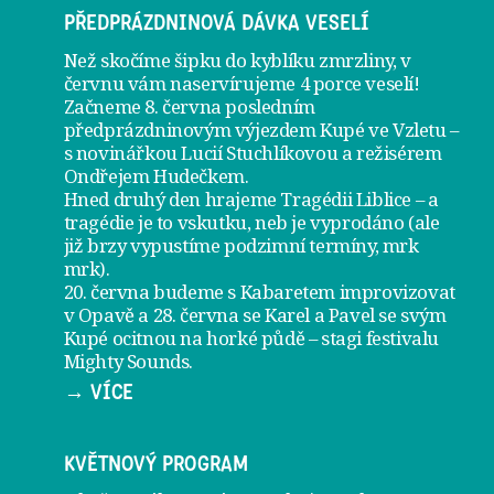
PŘEDPRÁZDNINOVÁ DÁVKA VESELÍ
Než skočíme šipku do kyblíku zmrzliny, v
červnu vám naservírujeme
4 porce veselí
!
Začneme 8. června posledním
předprázdninovým výjezdem
Kupé ve Vzletu
–
s novinářkou Lucií Stuchlíkovou a režisérem
Ondřejem Hudečkem.
Hned druhý den hrajeme
Tragédii Liblice
– a
tragédie je to vskutku, neb je vyprodáno (ale
již brzy vypustíme podzimní termíny, mrk
mrk).
20. června
budeme s Kabaretem improvizovat
v Opavě a
28. června
se Karel a Pavel se svým
Kupé ocitnou na horké půdě – stagi festivalu
Mighty Sounds.
→ VÍCE
KVĚTNOVÝ PROGRAM