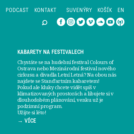
PODCAST
KONTAKT
SUVENÝRY
KOŠÍK
EN
KABARETY NA FESTIVALECH
Chystáte se na hudební festival Colours of
Ostrava nebo Mezinárodní festival nového
cirkusu a divadla Letní Letná? Na obou nás
najdete se
Stand’artním kabaretem
!
Pokud ale kluky chcete vidět spíš v
klimatizovaných prostorách a libujete si v
dlouhodobém plánování, venku už je
podzimní program
.
Užijte si léto!
→ VÍCE