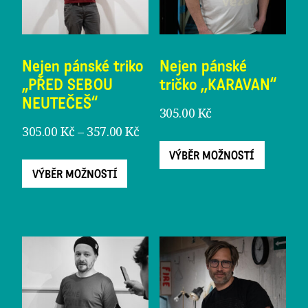
stránce
stránc
produktu
produ
Nejen pánské triko
Nejen pánské
„PŘED SEBOU
tričko ,,KARAVAN“
NEUTEČEŠ“
305.00
Kč
Rozpětí
305.00
Kč
–
357.00
Kč
Tento
cen:
Tento
VÝBĚR MOŽNOSTÍ
produ
305.00 Kč
VÝBĚR MOŽNOSTÍ
produkt
má
až
má
více
357.00 Kč
více
varian
variant.
Možno
Možnosti
lze
lze
vybrat
vybrat