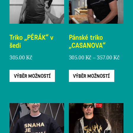
na
na
stránc
stránce
produ
produktu
Triko „PÉRÁK“ v
Pánské triko
šedi
„CASANOVA“
Rozpě
305.00
Kč
305.00
Kč
–
357.00
Kč
cen:
Tento
Tento
305.0
VÝBĚR MOŽNOSTÍ
VÝBĚR MOŽNOSTÍ
produkt
produ
až
má
má
357.0
více
více
variant.
varian
Možnosti
Možno
lze
lze