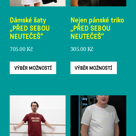
Dámské šaty
Nejen pánské triko
„PŘED SEBOU
„PŘED SEBOU
NEUTEČEŠ“
NEUTEČEŠ“
705.00
Kč
305.00
Kč
Tento
Tento
VÝBĚR MOŽNOSTÍ
VÝBĚR MOŽNOSTÍ
produkt
produ
má
má
více
více
variant.
varian
Možnosti
Možno
lze
lze
vybrat
vybrat
na
na