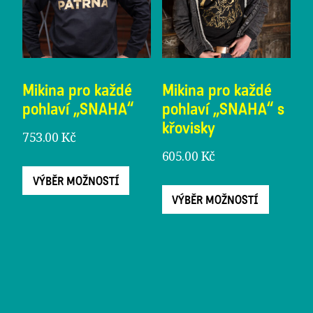
vybrat
vybrat
na
na
stránce
stránc
produktu
produ
Mikina pro každé
Mikina pro každé
pohlaví „SNAHA“
pohlaví „SNAHA“ s
křovisky
753.00
Kč
605.00
Kč
Tento
Tento
VÝBĚR MOŽNOSTÍ
produkt
VÝBĚR MOŽNOSTÍ
produ
má
má
více
více
variant.
varian
Možnosti
Možno
lze