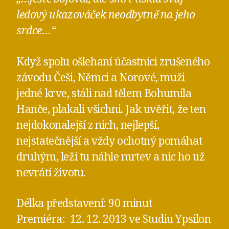
ledový ukazováček neodbytně na jeho
srdce…“
Když spolu ošlehaní účastníci zrušeného
závodu Češi, Němci a Norové, muži
jedné krve, stáli nad tělem Bohumila
Hanče, plakali všichni. Jak uvěřit, že ten
nejdokonalejší z nich, nejlepší,
nejstatečnější a vždy ochotný pomáhat
druhým, leží tu náhle mrtev a nic ho už
nevrátí životu.
Délka představení: 90 minut
Premiéra: 12. 12. 2013 ve Studiu Ypsilon