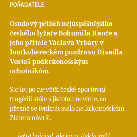
POŘADATELE
Osudový příběh nejúspěšnějšího
českého lyžaře Bohumila Hanče a
jeho přítele Václava Vrbaty v
loutkohereckém pozdravu Divadla
Vosto5 podkrkonošským
ochotníkům.
Sto let po největší české sportovní
tragédii stále s jistotou nevíme, co
přesně se tenkrát stalo na krkonošském
Zlatém návrší.
„…ještě bojoval, ale smrt tiskla svůj